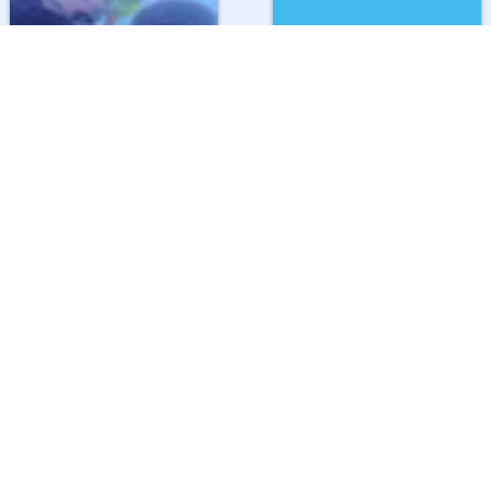
▶
足摺海底館