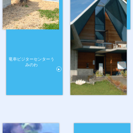
竜串ビジターセンターう
みのわ
▶