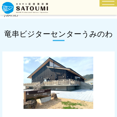
TOP
>
Activity -周辺の楽しみ方-
> 竜串ビジターセンター
うみのわ
竜串ビジターセンターうみのわ