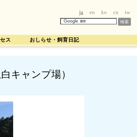
ja
en
ko
cn
tw
セス
おしらせ・飼育日記
爪白キャンプ場）