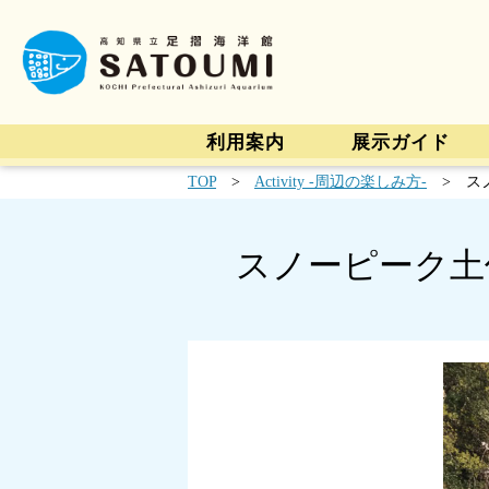
利用案内
展示ガイド
TOP
>
Activity -周辺の楽しみ方-
> ス
スノーピーク土