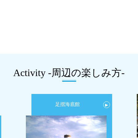
Activity -周辺の楽しみ方-
足摺海底館
▶