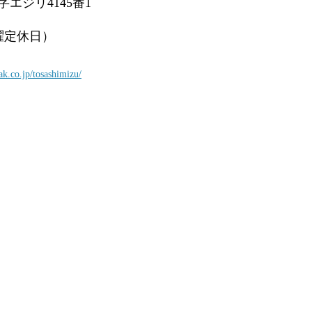
エジリ4145番1
水曜定休日）
ak.co.jp/tosashimizu/