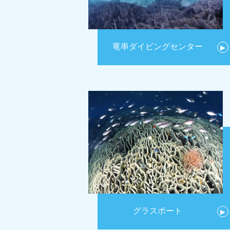
竜串ダイビングセンター
▶
グラスボート
▶