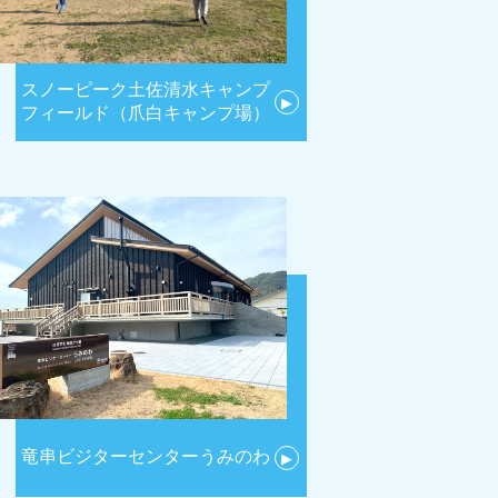
スノーピーク土佐清水キャンプ
▶
フィールド（爪白キャンプ場）
竜串ビジターセンターうみのわ
▶