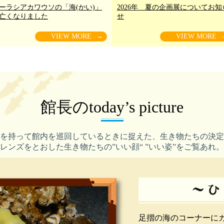
ーラシアカワウソの「海(かい)」
2026年 夏の企画展についてお知
亡くなりました
せ
VIEW MORE
→
VIEW MORE
館長のtoday’s picture
を持って館内を巡回しているときに捉えた、
生き物たちの決定
レンズをとおした生き物たちの
”いい顔“ ”いい姿”をご覧あれ。
足摺の海のコーナーに