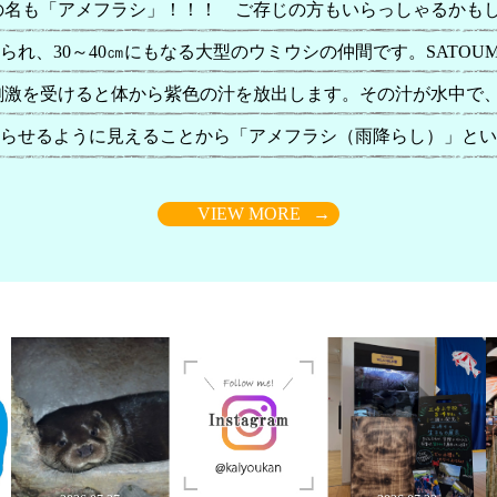
の名も「アメフラシ」！！！ ご存じの方もいらっしゃるかもし
れ、30～40㎝にもなる大型のウミウシの仲間です。SATOU
刺激を受けると体から紫色の汁を放出します。その汁が水中で
らせるように見えることから「アメフラシ（雨降らし）」とい
襲われた際に目くらましとして惑わしたり、嫌がる物質が含ま
VIEW MORE
→
気味ではありますが人に害はありません。 ↑こちらは紫色の
TOUMI周辺では多くのアメフラシの仲間が見つかっています。
さい。 アメフラシの仲間①「アマクサアメフラシ」 アメフラ
の仲間③「ミドリアメフラシ」 アメフラシの仲間④「クロヘリ
はアメフラシの紹介でした！ 明日から7月。もうすぐ梅雨も
ます。マリンスポーツなども楽しくなる時期です。頑張ってジ
ATO