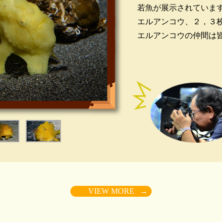
若魚が展示されていま
エルアンコウ、２，３
エルアンコウの仲間は
すが、アンコウのよう
ための釣り竿の長さや
の要因の一つになって
ウは細長くて先端は小
ウは３枚目の写真のよ
などをまねているよう
の違いを観察してみて
VIEW MORE
→