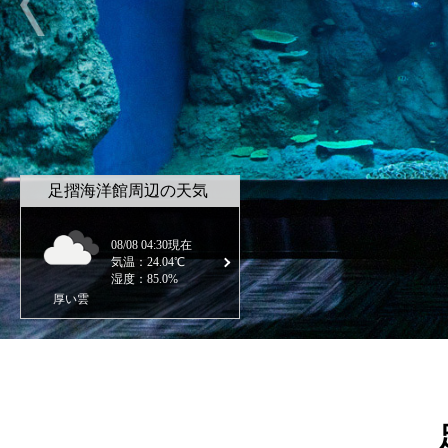
足摺海洋館周辺の天気
08/08 04:30現在
気温：24.04℃
湿度：85.0%
厚い雲