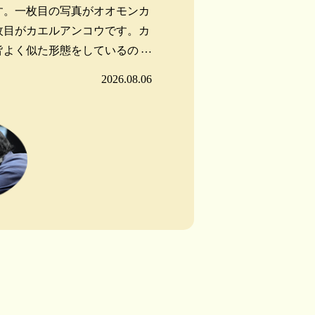
す。一枚目の写真がオオモンカ
枚目がカエルアンコウです。カ
…
皆よく似た形態をしているので
に鼻先にある餌をおびき寄せる
2026.08.06
、その先の疑似餌の形状が識別
います。オオモンカエルアンコ
さい房状ですが、カエルアンコ
うに大きく数本に分かれゴカイ
です。是非水槽でじっくりとそ
ください。