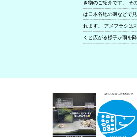
き物のご紹介です。 そ
は日本各地の磯などで見ら
れます。 アメフラシは
くと広がる様子が雨を降
れています。 捕食者に
毒々しい色をしており不
「タツナミガイ」 SA
さんも観察してみてくだ
メフラシ」 アメフラシ
上、雨が降る時期ならで
性化する時期がやってき
ていきましょう。 飼育員