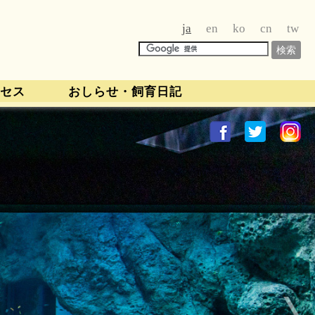
ja
en
ko
cn
tw
セス
おしらせ・飼育日記