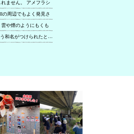
れません。 アメフラシ
MIの周辺でもよく発見さ
、雲や煙のようにもくも
…
う和名がつけられたとさ
れています。見た目が
汁を出すアメフラシの仲間
磯に行く機会があれば皆
シの仲間②「ジャノメア
アメフラシの一種」 以
終わり生き物たちがより活
メジメの時期を乗り越え